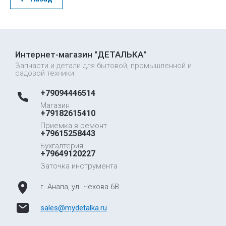
Интернет-магазин "ДЕТАЛЬКА"
Запчасти и детали для бытовой, промышленной и
садовой техники
+79094446514
Магазин
+79182615410
Приемка в ремонт
+79615258443
Бухгалтерия
+79649120227
Заточка инструмента
г. Анапа, ул. Чехова 6В
sales@mydetalka.ru